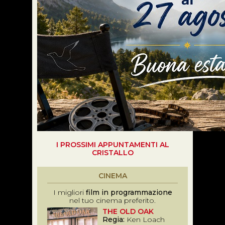
I PROSSIMI APPUNTAMENTI AL
CRISTALLO
CINEMA
I migliori
film in programmazione
nel tuo cinema preferito.
THE OLD OAK
Regia:
Ken Loach