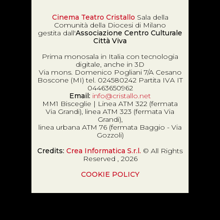
Cinema Teatro Cristallo
Sala della
Comunità della Diocesi di Milano
gestita dall'
Associazione Centro Culturale
Città Viva
Prima monosala in Italia con tecnologia
digitale, anche in 3D
Via mons. Domenico Pogliani 7/A Cesano
Boscone (MI) tel. 024580242 Partita IVA IT
04463650962
Email:
info@cristallo.net
MM1 Bisceglie | Linea ATM 322 (fermata
Via Grandi), linea ATM 323 (fermata Via
Grandi),
linea urbana ATM 76 (fermata Baggio - Via
Gozzoli)
Credits:
Crea Informatica S.r.l.
© All Rights
Reserved , 2026
COOKIE POLICY