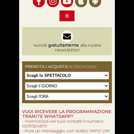
Iscriviti
gratuitamente
alla nostra
newsletter
!
PRENOTA
&
ACQUISTA
IN POCHI CLICK!
VUOI RICEVERE LA PROGRAMMAZIONE
TRAMITE WHATSAPP?
- memorizza nei tuoi contatti il numero
0239524670
- invia un messaggio con scritto INFO ON