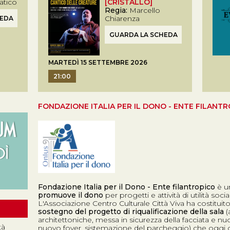
tico
[CRISTALLO]
Regia:
Marcello
Chiarenza
HEDA
GUARDA LA SCHEDA
MARTEDÌ 15 SETTEMBRE 2026
21:00
FONDAZIONE ITALIA PER IL DONO - ENTE FILANT
Fondazione Italia per il Dono - Ente filantropico
è u
promuove il dono
per progetti e attività di utilità soc
L'Associazione Centro Culturale Città Viva ha costitu
sostegno del progetto di riqualificazione della sala
(
architettoniche, messa in sicurezza della facciata e nu
tà
nuovo foyer, sistemazione del parcheggio) che oggi c