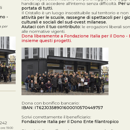
handicap di accedere all'interno senza difficoltà.
Per u
li
portata di tutti.
Il Cristallo è un luogo insostituibile sul territorio e n
no -
attività per le scuole, rassegne di spettacoli per i gi
culturali e sociali del sud-ovest milanese.
a per
Aiutaci con il tuo contributo:
le erogazioni liberali so
alle normative vigenti.
Dona liberamente a Fondazione Italia per il Dono - 
insieme questi progetti.
Dona con bonifico bancario:
IBAN: IT62J0358901600010570449757
Scrivi correttamente il beneficiario:
Fondazione Italia per il Dono Ente filantropico
242
e ore 19.00