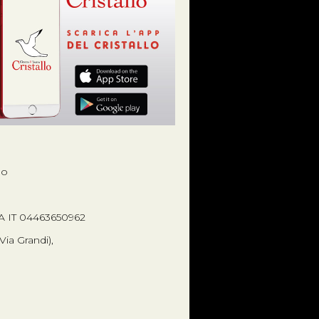
no
VA IT 04463650962
ia Grandi),