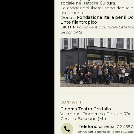
sociale nel settore
Cultura
.
Le erogazioni liberali sono deducibi
fiscalmente.
Dona a
Fondazione Italia per il Do
Ente filantropico
Causale:
Fondo Centro culturale Città Viv
disponibilità
CONTATTI
Cinema Teatro Cristallo
Via mons. Domenico Pogliani 7/A
Cesano Boscone (MI)
Telefono cinema:
02.4580
attivo tutti i giorni dalle ore 17.30 all