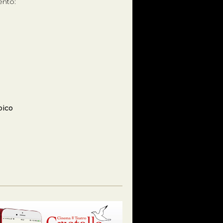
ento:
pico