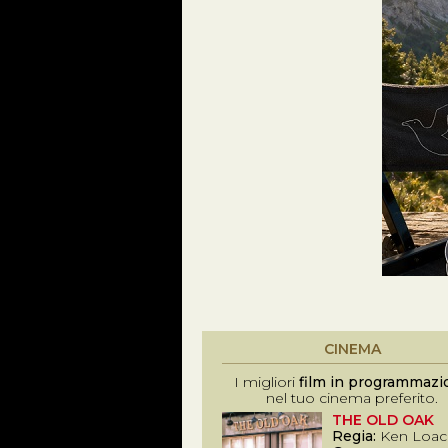
CINEMA
I migliori
film in programmazi
nel tuo cinema preferito.
THE OLD OAK
Regia:
Ken Loac