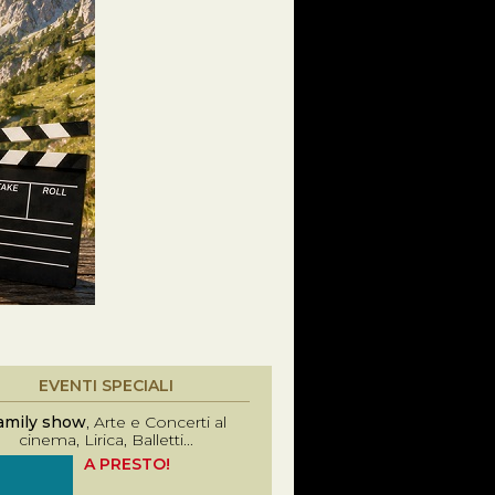
EVENTI SPECIALI
amily show
, Arte e Concerti al
cinema, Lirica, Balletti...
A PRESTO!