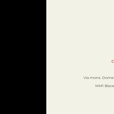
C
Via mons. Domeni
MM1 Bisceg