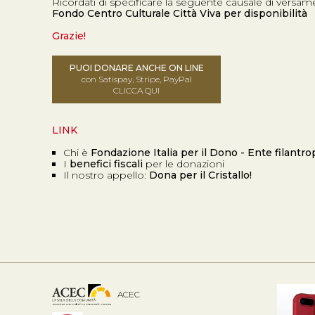
Ricordati di specificare la seguente causale di versam
Fondo Centro Culturale Città Viva per disponibilità
Grazie!
PUOI DONARE ANCHE ON LINE
con Satispay, Stripe, PayPal
CLICCA QUI
LINK
Chi è
Fondazione Italia per il Dono - Ente filantro
I
benefici fiscali
per le donazioni
Il nostro appello:
Dona per il Cristallo!
ACEC