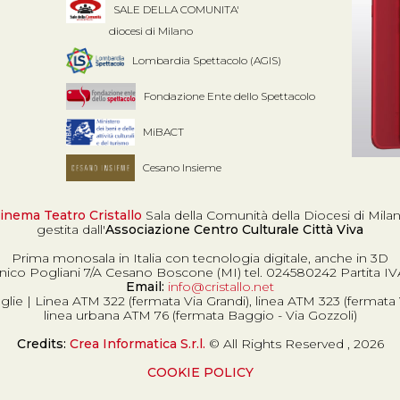
SALE DELLA COMUNITA'
diocesi di Milano
Lombardia Spettacolo (AGIS)
Fondazione Ente dello Spettacolo
MiBACT
Cesano Insieme
inema Teatro Cristallo
Sala della Comunità della Diocesi di Mila
gestita dall'
Associazione Centro Culturale Città Viva
Prima monosala in Italia con tecnologia digitale, anche in 3D
co Pogliani 7/A Cesano Boscone (MI) tel. 024580242 Partita I
Email:
info@cristallo.net
lie | Linea ATM 322 (fermata Via Grandi), linea ATM 323 (fermata V
linea urbana ATM 76 (fermata Baggio - Via Gozzoli)
Credits:
Crea Informatica S.r.l.
© All Rights Reserved , 2026
COOKIE POLICY