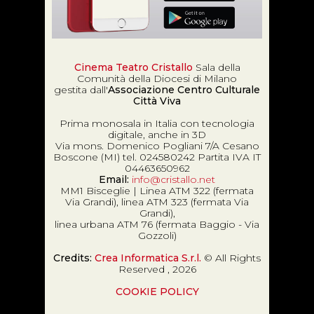
Cinema Teatro Cristallo
Sala della
Comunità della Diocesi di Milano
gestita dall'
Associazione Centro Culturale
Città Viva
Prima monosala in Italia con tecnologia
digitale, anche in 3D
Via mons. Domenico Pogliani 7/A Cesano
Boscone (MI) tel. 024580242 Partita IVA IT
04463650962
Email:
info@cristallo.net
MM1 Bisceglie | Linea ATM 322 (fermata
Via Grandi), linea ATM 323 (fermata Via
Grandi),
linea urbana ATM 76 (fermata Baggio - Via
Gozzoli)
Credits:
Crea Informatica S.r.l.
© All Rights
Reserved , 2026
COOKIE POLICY