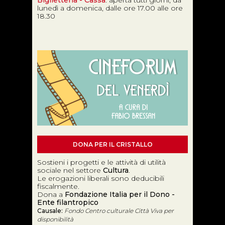
Biglietteria - Cassa
: aperta tutti giorni, da
lunedì a domenica, dalle ore 17.00 alle ore
18.30
DONA PER IL CRISTALLO
Sostieni i progetti e le attività di utilità
sociale nel settore
Cultura
.
Le erogazioni liberali sono deducibili
fiscalmente.
Dona a
Fondazione Italia per il Dono -
Ente filantropico
Causale:
Fondo Centro culturale Città Viva per
disponibilità