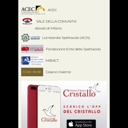
ACEC
SALE DELLA COMUNITA'
diocesi di Milano
Lombardia Spettacolo (AGIS)
Fondazione Ente dello Spettacolo
MiBACT
Cesano Insieme