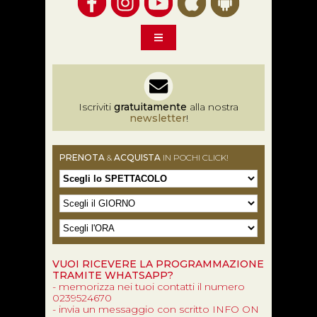
Iscriviti
gratuitamente
alla nostra
newsletter
!
PRENOTA
&
ACQUISTA
IN POCHI CLICK!
VUOI RICEVERE LA PROGRAMMAZIONE
TRAMITE WHATSAPP?
- memorizza nei tuoi contatti il numero
0239524670
- invia un messaggio con scritto INFO ON