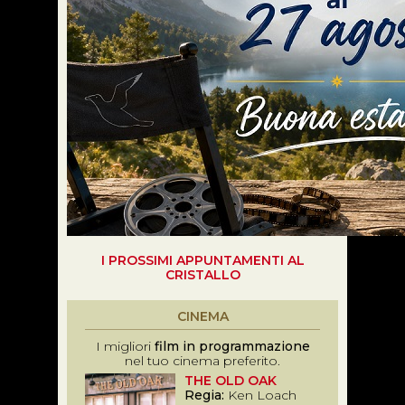
I PROSSIMI APPUNTAMENTI AL
CRISTALLO
CINEMA
I migliori
film in programmazione
nel tuo cinema preferito.
THE OLD OAK
Regia:
Ken Loach